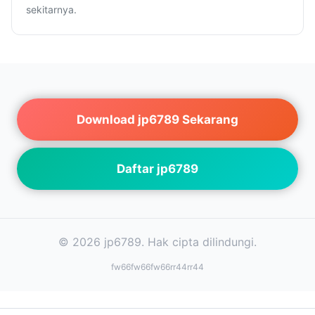
sekitarnya.
Download jp6789 Sekarang
Daftar jp6789
© 2026 jp6789. Hak cipta dilindungi.
fw66
fw66
fw66
rr44
rr44